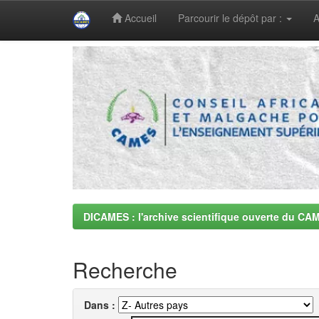
Accueil
Parcourir le dépôt par :
A
Skip
navigation
DICAMES : l'archive scientifique ouverte du CA
Recherche
Dans :