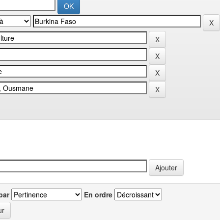
par
En ordre