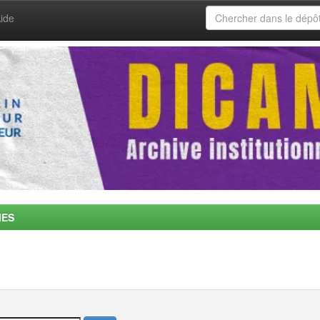
ide
MES