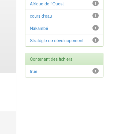
Afrique de l'Ouest
1
cours d'eau
1
Nakambé
1
Stratégie de développement
1
Contenant des fichiers
true
1