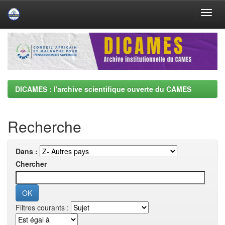
Skip
navigation
DICAMES : l'archive scientifique ouverte du CAMES
Recherche
Dans :
Chercher
Filtres courants :