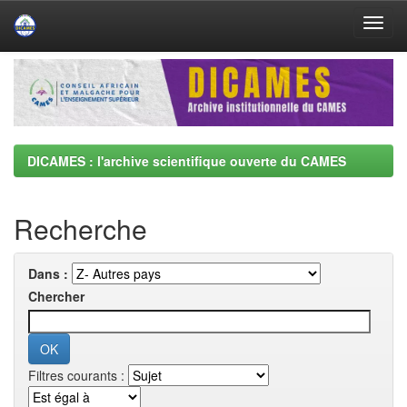
Skip
navigation
DICAMES : l'archive scientifique ouverte du CAMES
Recherche
Dans :
Chercher
Filtres courants :