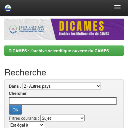
Skip
navigation
DICAMES : l'archive scientifique ouverte du CAMES
Recherche
Dans :
Chercher
Filtres courants :