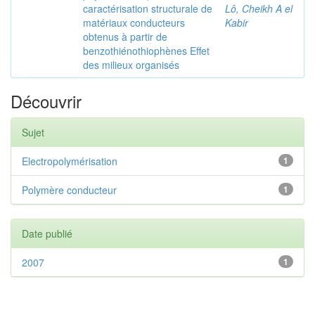
caractérisation structurale de
Lô, Cheikh A el
matériaux conducteurs
Kabir
obtenus à partir de
benzothiénothiophènes Effet
des milieux organisés
Découvrir
Sujet
Electropolymérisation
1
Polymère conducteur
1
Date publié
2007
1