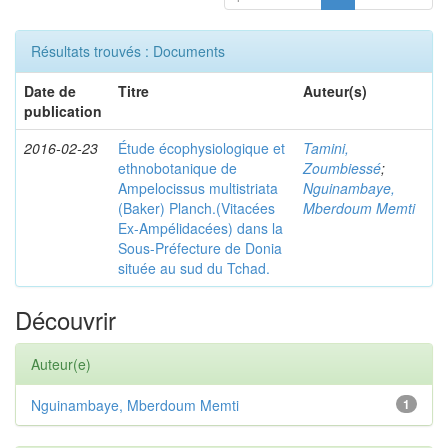
Résultats trouvés : Documents
Date de
Titre
Auteur(s)
publication
2016-02-23
Étude écophysiologique et
Tamini,
ethnobotanique de
Zoumbiessé
;
Ampelocissus multistriata
Nguinambaye,
(Baker) Planch.(Vitacées
Mberdoum Memti
Ex-Ampélidacées) dans la
Sous-Préfecture de Donia
située au sud du Tchad.
Découvrir
Auteur(e)
Nguinambaye, Mberdoum Memti
1