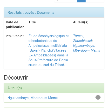
Résultats trouvés : Documents
Date de
Titre
Auteur(s)
publication
2016-02-23
Étude écophysiologique et
Tamini,
ethnobotanique de
Zoumbiessé
;
Ampelocissus multistriata
Nguinambaye,
(Baker) Planch.(Vitacées
Mberdoum Memti
Ex-Ampélidacées) dans la
Sous-Préfecture de Donia
située au sud du Tchad.
Découvrir
Auteur(e)
Nguinambaye, Mberdoum Memti
1