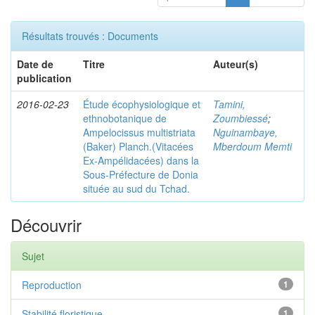
Résultats trouvés : Documents
Date de
Titre
Auteur(s)
publication
2016-02-23
Étude écophysiologique et
Tamini,
ethnobotanique de
Zoumbiessé
;
Ampelocissus multistriata
Nguinambaye,
(Baker) Planch.(Vitacées
Mberdoum Memti
Ex-Ampélidacées) dans la
Sous-Préfecture de Donia
située au sud du Tchad.
Découvrir
Sujet
Reproduction
1
Stabilité floristique
1