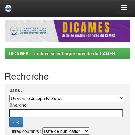
Skip
navigation
DICAMES : l'archive scientifique ouverte du CAMES
Recherche
Dans :
Chercher
Filtres courants :