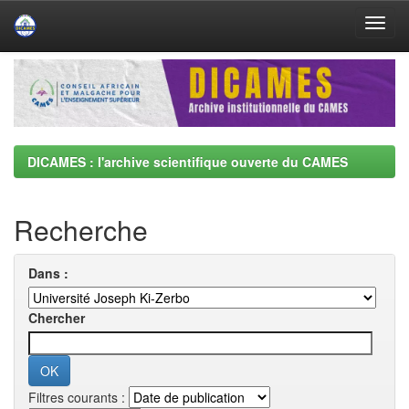
Skip
navigation
DICAMES : l'archive scientifique ouverte du CAMES
Recherche
Dans :
Chercher
Filtres courants :