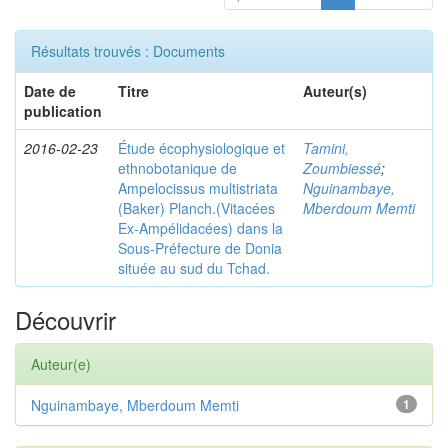
Résultats trouvés : Documents
Date de
Titre
Auteur(s)
publication
2016-02-23
Étude écophysiologique et
Tamini,
ethnobotanique de
Zoumbiessé
;
Ampelocissus multistriata
Nguinambaye,
(Baker) Planch.(Vitacées
Mberdoum Memti
Ex-Ampélidacées) dans la
Sous-Préfecture de Donia
située au sud du Tchad.
Découvrir
Auteur(e)
Nguinambaye, Mberdoum Memti
1