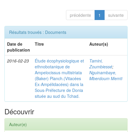
précédente
1
suivante
Résultats trouvés : Documents
Date de
Titre
Auteur(s)
publication
2016-02-23
Étude écophysiologique et
Tamini,
ethnobotanique de
Zoumbiessé
;
Ampelocissus multistriata
Nguinambaye,
(Baker) Planch.(Vitacées
Mberdoum Memti
Ex-Ampélidacées) dans la
Sous-Préfecture de Donia
située au sud du Tchad.
Découvrir
Auteur(e)