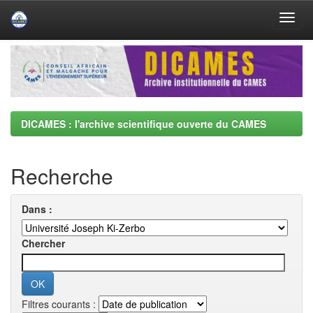
Skip
navigation
DICAMES : l'archive scientifique ouverte du CAMES
Recherche
Dans :
Chercher
Filtres courants :