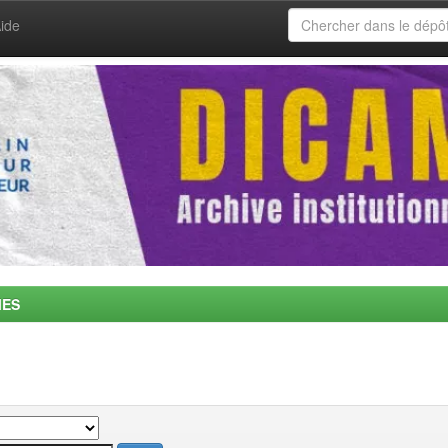
ide
MES