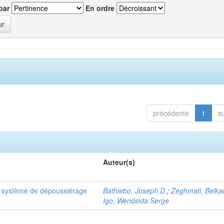
par
En ordre
précédente
1
s
Auteur(s)
n système de dépoussiérage
Bathiebo, Joseph D.
;
Zeghmati, Belk
Igo, Wendsida Serge