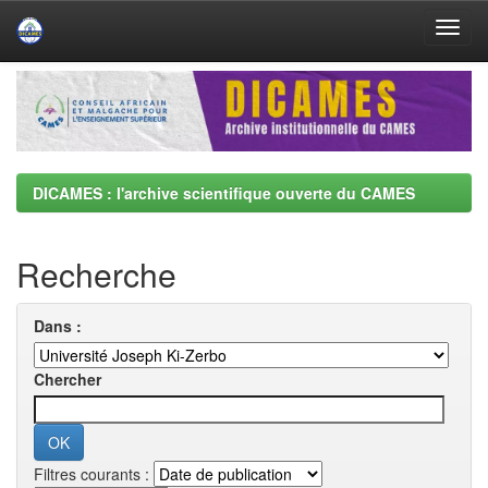
Skip
navigation
DICAMES : l'archive scientifique ouverte du CAMES
Recherche
Dans :
Chercher
Filtres courants :