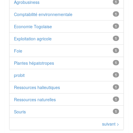
Agrobusiness
1
Comptabilité environnementale
1
Economie Togolaise
1
Exploitation agricole
1
Foie
1
Plantes hépatotropes
1
probit
1
Ressources halieutiques
1
Ressources naturelles
1
Souris
1
suivant >