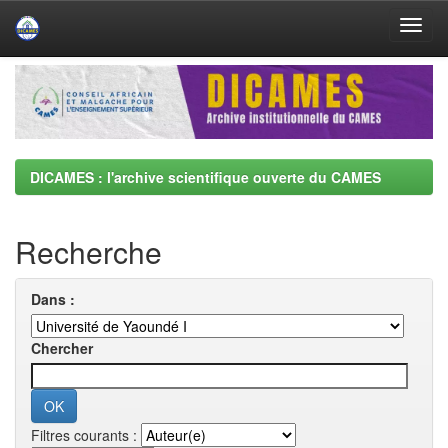
Skip
navigation
DICAMES : l'archive scientifique ouverte du CAMES
Recherche
Dans :
Chercher
Filtres courants :