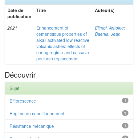
Date de
Titre
Auteur(s)
publication
2021
Enhancement of
Elimbi, Antoine
;
cementitious properties of
Baenla, Jean
alkali activated low reactive
volcanic ashes: effects of
curing regime and cassava
peel ash replacement.
Découvrir
Sujet
Efflorescence
1
Régime de conditionnement
1
Résistance mécanique
1