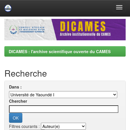
Skip
navigation
DICAMES : l'archive scientifique ouverte du CAMES
Recherche
Dans :
Chercher
Filtres courants :