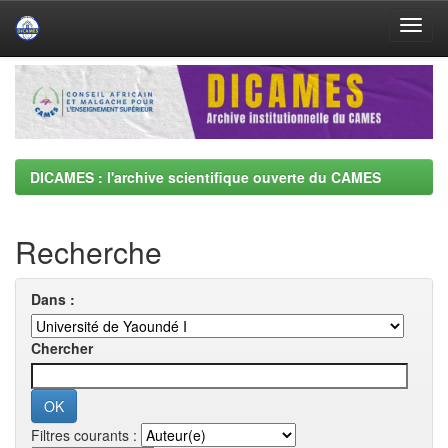
Skip
navigation
DICAMES : l'archive scientifique ouverte du CAMES
Recherche
Dans :
Chercher
Filtres courants :