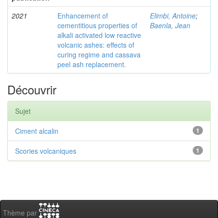
2021
Enhancement of
Elimbi, Antoine
;
cementitious properties of
Baenla, Jean
alkali activated low reactive
volcanic ashes: effects of
curing regime and cassava
peel ash replacement.
Découvrir
Sujet
Ciment alcalin
1
Scories volcaniques
1
Thème par