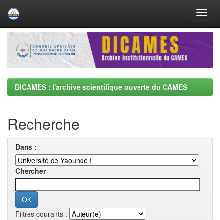
Skip
navigation
DICAMES : l'archive scientifique ouverte du CAMES
Recherche
Dans :
Chercher
Filtres courants :