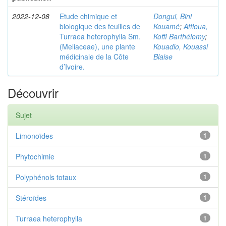
2022-12-08
Etude chimique et
Dongui, Bini
biologique des feuilles de
Kouamé
;
Attioua,
Turraea heterophylla Sm.
Koffi Barthélemy
;
(Meliaceae), une plante
Kouadio, Kouassi
médicinale de la Côte
Blaise
d’Ivoire.
Découvrir
Sujet
Limonoïdes
1
Phytochimie
1
Polyphénols totaux
1
Stéroïdes
1
Turraea heterophylla
1