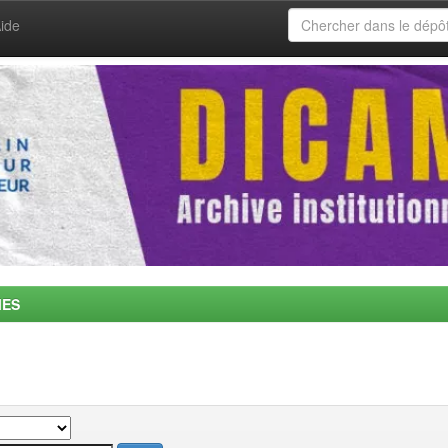
ide
MES