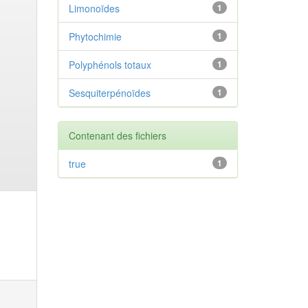
Limonoïdes
1
Phytochimie
1
Polyphénols totaux
1
Sesquiterpénoïdes
1
Contenant des fichiers
true
1