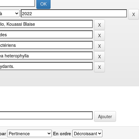
par
En ordre