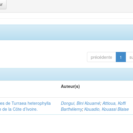
précédente
1
s
Auteur(s)
les de Turraea heterophylla
Dongui, Bini Kouamé
;
Attioua, Koffi
de la Côte d’Ivoire.
Barthélemy
;
Kouadio, Kouassi Blaise