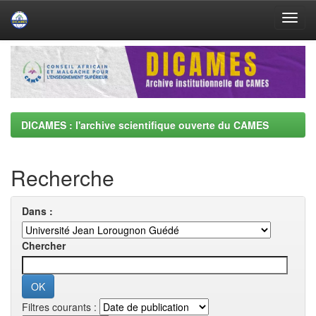
Skip
navigation
DICAMES : l'archive scientifique ouverte du CAMES
Recherche
Dans :
Chercher
Filtres courants :