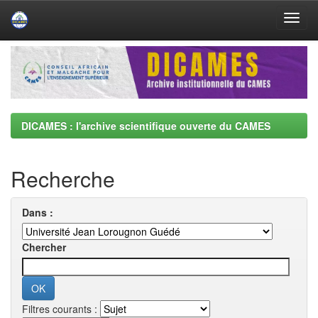
Skip
navigation
DICAMES : l'archive scientifique ouverte du CAMES
Recherche
Dans :
Chercher
Filtres courants :