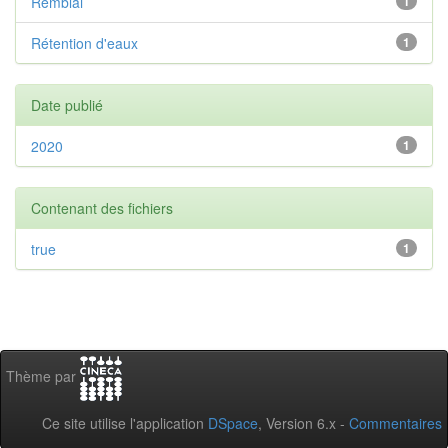
Remblai
1
Rétention d'eaux
1
Date publié
2020
1
Contenant des fichiers
true
1
Thème par
Ce site utilise l'application
DSpace
, Version 6.x -
Commentaires