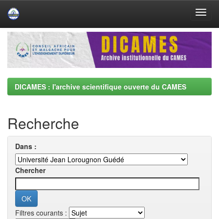
Skip
navigation
DICAMES : l'archive scientifique ouverte du CAMES
Recherche
Dans :
Chercher
Filtres courants :