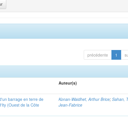
précédente
1
s
Auteur(s)
é d'un barrage en terre de
Konan-Waidhet, Arthur Brice
;
Sahan, 
d'Ity (Ouest de la Côte
Jean-Fabrice