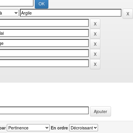
par
En ordre