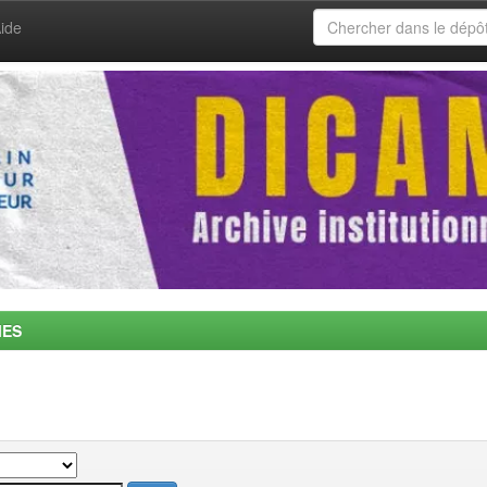
ide
MES