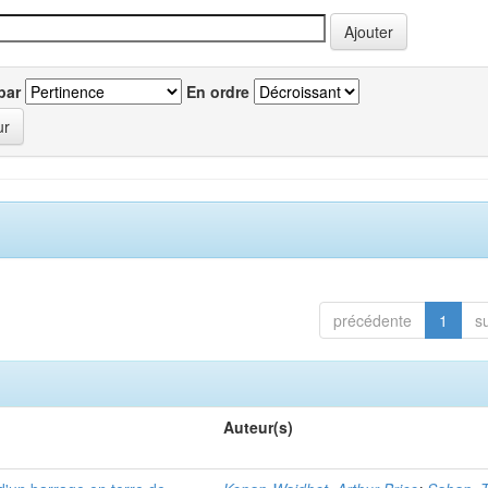
par
En ordre
précédente
1
s
Auteur(s)