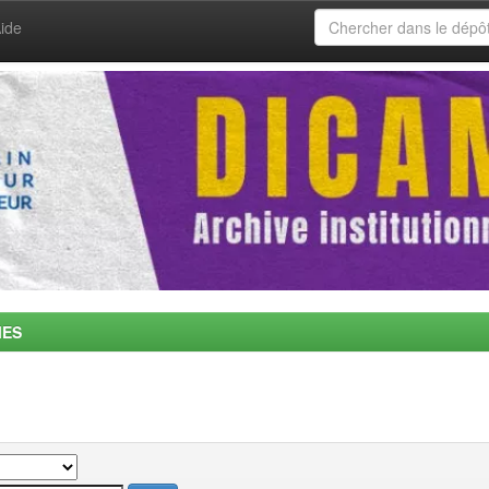
ide
MES