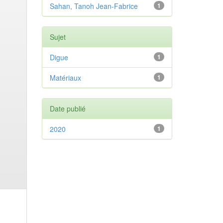
Sahan, Tanoh Jean-Fabrice
1
Sujet
Digue
1
Matériaux
1
Date publié
2020
1