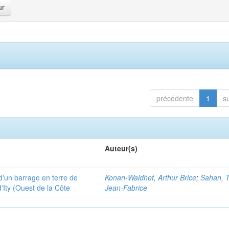
précédente
1
s
Auteur(s)
é d'un barrage en terre de
Konan-Waidhet, Arthur Brice
;
Sahan, 
d'Ity (Ouest de la Côte
Jean-Fabrice