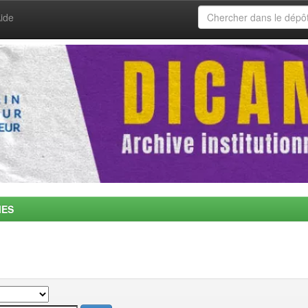
ide
MES