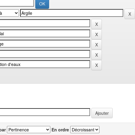
par
En ordre