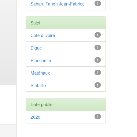
Sahan, Tanoh Jean-Fabrice
1
Sujet
Côte d’Ivoire
1
Digue
1
Etanchéité
1
Matériaux
1
Stabilité
1
Date publié
2020
1