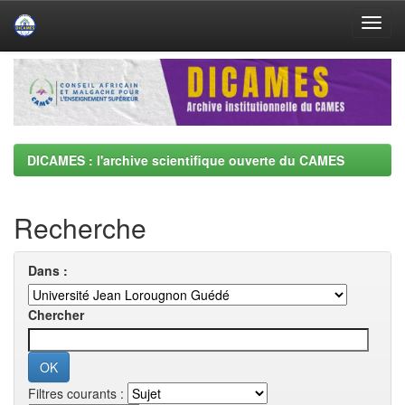
Skip
navigation
DICAMES : l'archive scientifique ouverte du CAMES
Recherche
Dans :
Chercher
Filtres courants :