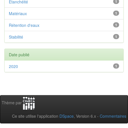
Etanchéité
1
Matériaux
1
Rétention d'eaux
1
Stabilité
1
Date publié
2020
1
Thème par
Ce site utilise l'application
DSpace
, Version 6.x -
Commentaires