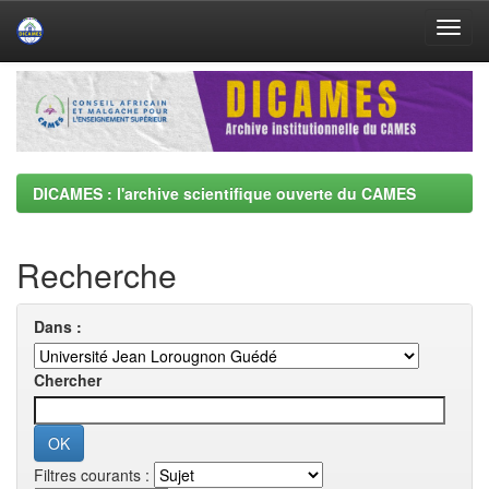
Skip
navigation
DICAMES : l'archive scientifique ouverte du CAMES
Recherche
Dans :
Chercher
Filtres courants :