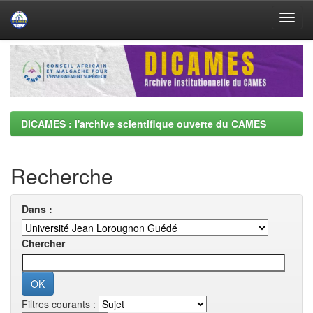
Skip
navigation
DICAMES : l'archive scientifique ouverte du CAMES
Recherche
Dans :
Chercher
Filtres courants :