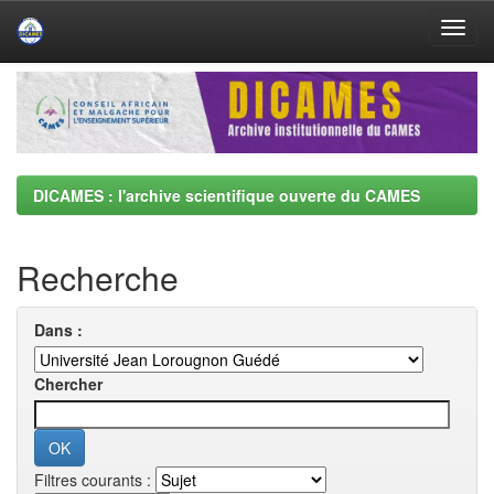
Skip
navigation
DICAMES : l'archive scientifique ouverte du CAMES
Recherche
Dans :
Chercher
Filtres courants :