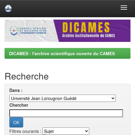
Skip
navigation
DICAMES : l'archive scientifique ouverte du CAMES
Recherche
Dans :
Chercher
Filtres courants :