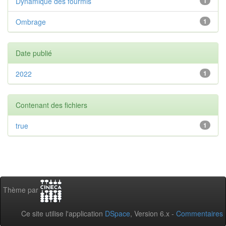
Dynamique des fourmis
1
Ombrage
1
Date publié
2022
1
Contenant des fichiers
true
1
Thème par
Ce site utilise l'application
DSpace
, Version 6.x -
Commentaires