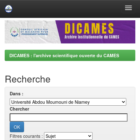
Skip
navigation
DICAMES : l'archive scientifique ouverte du CAMES
Recherche
Dans :
Chercher
Filtres courants :