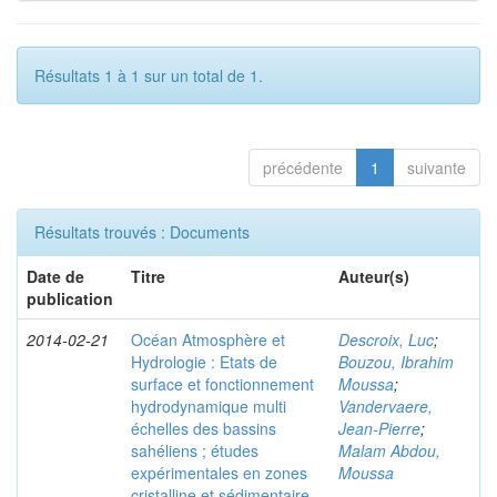
Résultats 1 à 1 sur un total de 1.
précédente
1
suivante
Résultats trouvés : Documents
Date de
Titre
Auteur(s)
publication
2014-02-21
Océan Atmosphère et
Descroix, Luc
;
Hydrologie : Etats de
Bouzou, Ibrahim
surface et fonctionnement
Moussa
;
hydrodynamique multi
Vandervaere,
échelles des bassins
Jean-Pierre
;
sahéliens ; études
Malam Abdou,
expérimentales en zones
Moussa
cristalline et sédimentaire