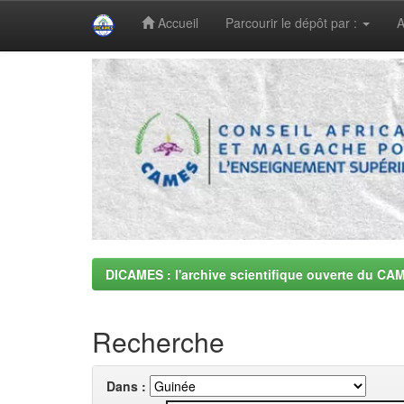
Accueil
Parcourir le dépôt par :
A
Skip
navigation
DICAMES : l'archive scientifique ouverte du CA
Recherche
Dans :