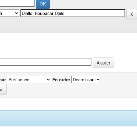
par
En ordre