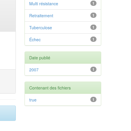
Multi résistance
1
Retraitement
1
Tuberculose
1
Échec
1
Date publié
2007
1
Contenant des fichiers
true
1