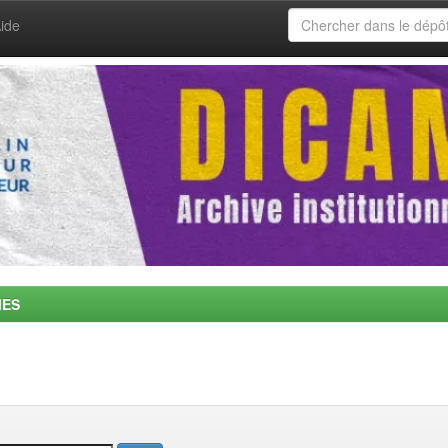
ide
MES