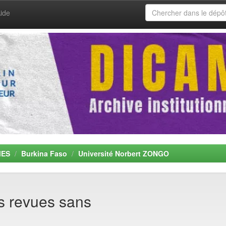
ide
MES
Burkina Faso
Université Norbert ZONGO
es revues sans