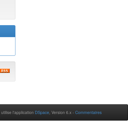
 utilise l'application
DSpace
, Version 6.x -
Commentaires