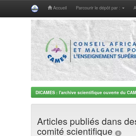
Accueil
Parcourir le dépôt par :
A
Skip
navigation
DICAMES : l'archive scientifique ouverte du CA
Articles publiés dans d
comité scientifique
0