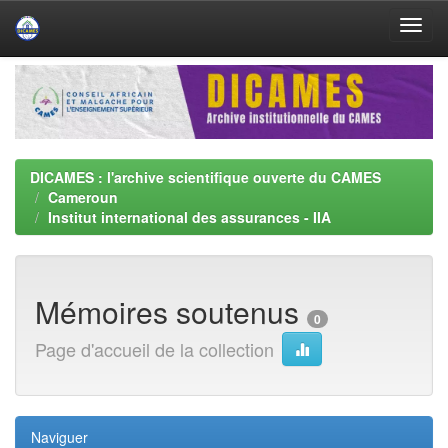
Skip
navigation
DICAMES : l'archive scientifique ouverte du CAMES
Cameroun
Institut international des assurances - IIA
Mémoires soutenus
0
Page d'accueil de la collection
Naviguer