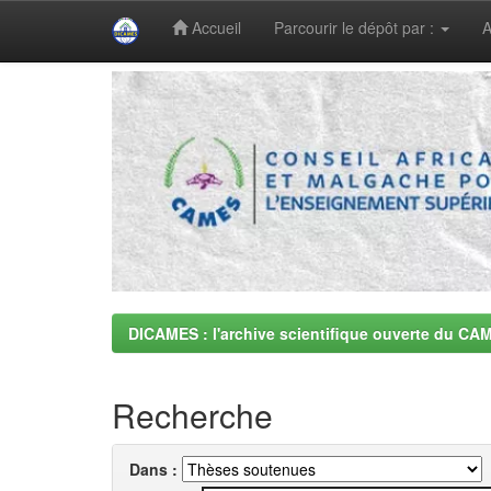
Accueil
Parcourir le dépôt par :
A
Skip
navigation
DICAMES : l'archive scientifique ouverte du CA
Recherche
Dans :