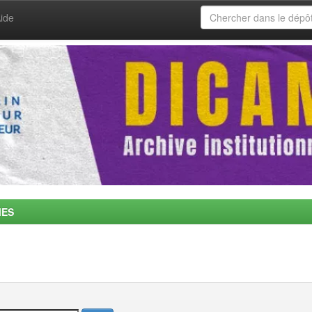
ide
MES