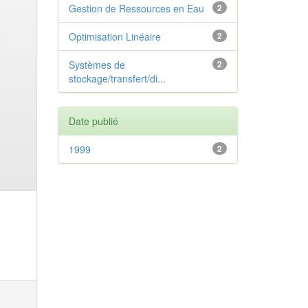
Gestion de Ressources en Eau
2
Optimisation Linéaire
2
Systèmes de
2
stockage/transfert/di...
Date publié
1999
2