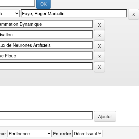
par
En ordre