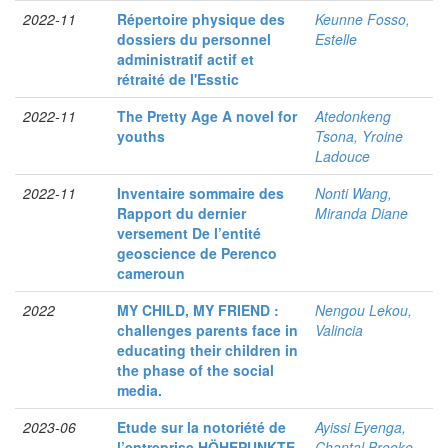
2022-11
Répertoire physique des
Keunne Fosso,
dossiers du personnel
Estelle
administratif actif et
rétraité de l'Esstic
2022-11
The Pretty Age A novel for
Atedonkeng
youths
Tsona, Yroine
Ladouce
2022-11
Inventaire sommaire des
Nonti Wang,
Rapport du dernier
Miranda Diane
versement De l’entité
geoscience de Perenco
cameroun
2022
MY CHILD, MY FRIEND :
Nengou Lekou,
challenges parents face in
Valincia
educating their children in
the phase of the social
media.
2023-06
Etude sur la notoriété de
Ayissi Eyenga,
l’entreprise HÖHEPUNKTE
Chantal Brooke