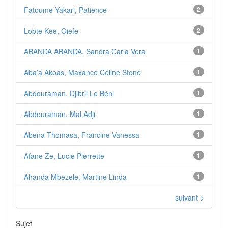
Fatoume Yakari, Patience
2
Lobte Kee, Giefe
2
ABANDA ABANDA, Sandra Carla Vera
1
Aba’a Akoas, Maxance Céline Stone
1
Abdouraman, Djibril Le Béni
1
Abdouraman, Mal Adji
1
Abena Thomasa, Francine Vanessa
1
Afane Ze, Lucie Pierrette
1
Ahanda Mbezele, Martine Linda
1
suivant >
Sujet