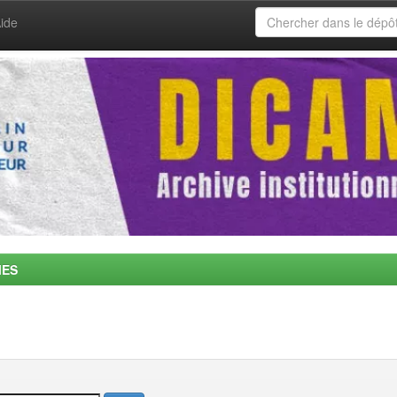
ide
MES