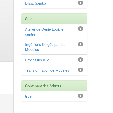
Diaw, Samba
1
Sujet
Atelier de Génie Logiciel
1
centré-...
Ingénierie Dirigée par les
1
Modèles
Processus IDM
1
Transformation de Modèles
1
Contenant des fichiers
true
1