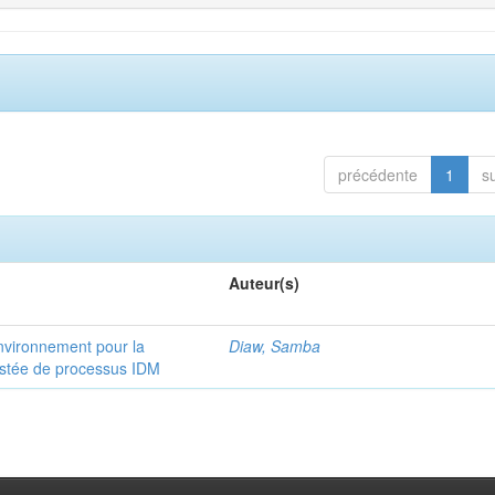
précédente
1
s
Auteur(s)
vironnement pour la
Diaw, Samba
sistée de processus IDM