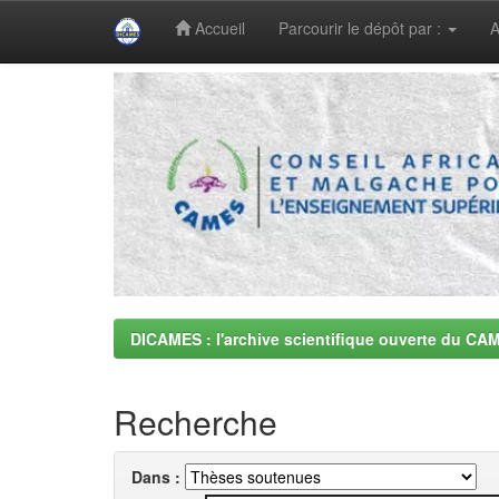
Accueil
Parcourir le dépôt par :
A
Skip
navigation
DICAMES : l'archive scientifique ouverte du CA
Recherche
Dans :