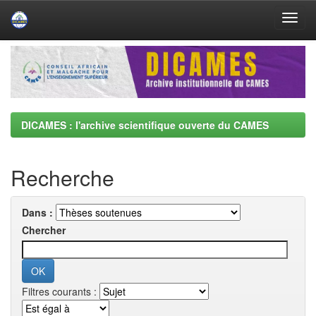
Skip
navigation
DICAMES : l'archive scientifique ouverte du CAMES
Recherche
Dans :
Chercher
Filtres courants :