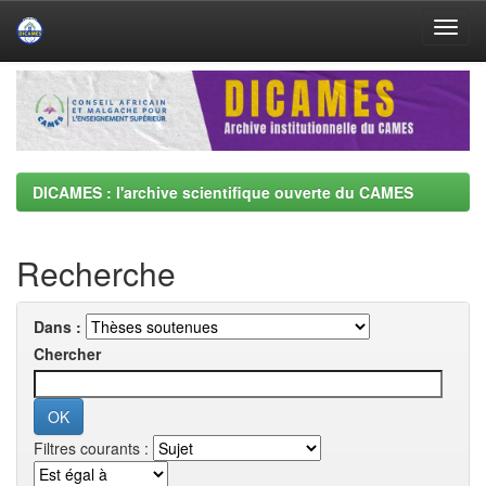
Skip
navigation
DICAMES : l'archive scientifique ouverte du CAMES
Recherche
Dans :
Chercher
Filtres courants :