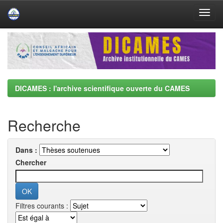
Skip
navigation
DICAMES : l'archive scientifique ouverte du CAMES
Recherche
Dans :
Chercher
Filtres courants :