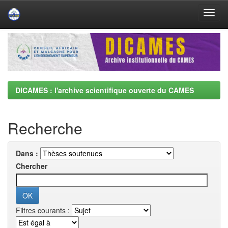
Skip
navigation
DICAMES : l'archive scientifique ouverte du CAMES
Recherche
Dans :
Chercher
Filtres courants :