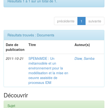
Résultats 1 à 1 sur un total de 1.
précédente
1
suivante
Résultats trouvés : Documents
Date de
Titre
Auteur(s)
publication
2011-10-21
SPEM4MDE : Un
Diaw, Samba
métamodèle et un
environnement pour la
modélisation et la mise en
oeuvre assistée de
processus IDM
Découvrir
Sujet