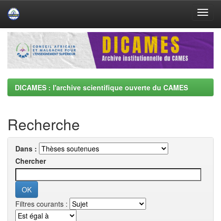
Skip
navigation
DICAMES : l'archive scientifique ouverte du CAMES
Recherche
Dans :
Chercher
Filtres courants :