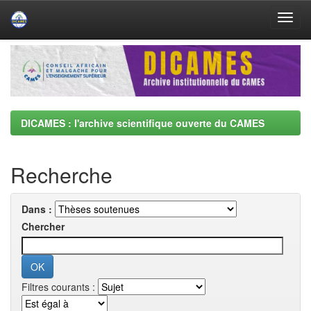
Skip
navigation
DICAMES : l'archive scientifique ouverte du CAMES
Recherche
Dans :
Chercher
Filtres courants :