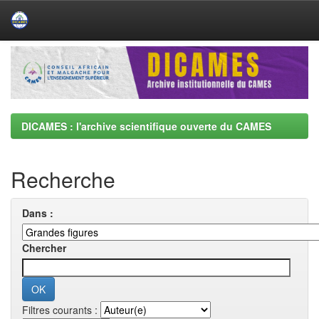
Skip
navigation
DICAMES : l'archive scientifique ouverte du CAMES
Recherche
Dans :
Chercher
Filtres courants :