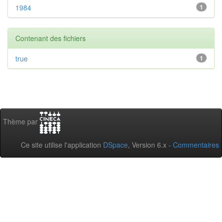
1984
1
Contenant des fichiers
true
1
Thème par
Ce site utilise l'application
DSpace
, Version 6.x -
Commentaires