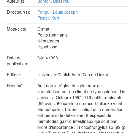
Auteur(s):
Bonfoh, Bassirou
Directeur(s):
Pangui, Louis Joseph
Pfister, Kurt
Mots-clés:
Climat
Petits ruminants
Nématodes
Hypobiose
Date de
6-jan-1993
publication:
Editeur:
Université Cheikh Anta Diop de Dakar
Résumé:
Au Togo la région des plateaux est
caractérisée par un climat de type guinéen. De
Janvier à Octobre 1992, 119 petits ruminants
(59 ovins, 60 caprins) de race Djallonké y ont
été autopsiés. L'identification et la numération
ont permis de déterminer 8 espèces de
nématodes gastro-intestinaux qui sont par
ordre d'importance : Trichostrongylus sp (99 (p
l00) : T. axei et T. colubriformis ; Haemonchus