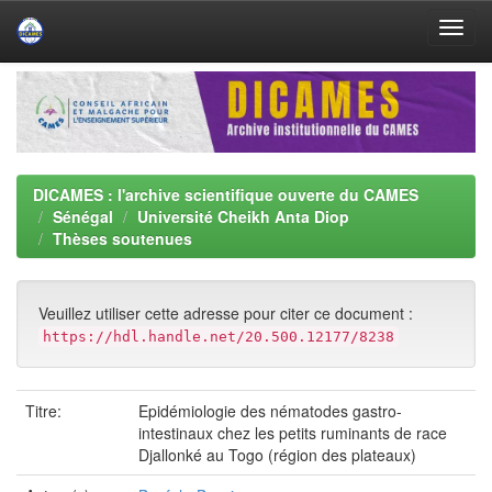
Skip
navigation
DICAMES : l'archive scientifique ouverte du CAMES
Sénégal
Université Cheikh Anta Diop
Thèses soutenues
Veuillez utiliser cette adresse pour citer ce document :
https://hdl.handle.net/20.500.12177/8238
Titre:
Epidémiologie des nématodes gastro-
intestinaux chez les petits ruminants de race
Djallonké au Togo (région des plateaux)