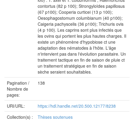
contortus (82 p 100); Strongyloïdes papillosus
(67 p100); Cooperia curticei (13 p 100);
Oesophagostomum columbianum (40 p100);
Caigeria pachyscelis (36 p100); Trichuris ovis
(4 p 100). Les caprins sont plus infectés que
les ovins qui portent les plus hautes charges. Il
existe un phénomène d'hypobiose ct une
adaptation des nématodes à l'hôte. L'âge
n'intervient pas dans l'évolution parasitaire. Un
traitement tactique en fin de saison de pluie ct
un traitement stratégique en fin de saison
sèche seraient souhaitables.
Pagination /
138
Nombre de
pages:
URI/URL:
https://hdl.handle.net/20.500.12177/8238
Collection(s) :
Thèses soutenues