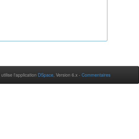
 utilise l'application
DSpace
, Version 6.x -
Commentaires