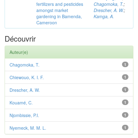
fertilizers and pesticides
Chagomoka, T.
;
amongst market
Drescher, A. W.
;
gardening in Bamenda,
Kamga, A.
Cameroon
Découvrir
Auteur(e)
Chagomoka, T.
1
Chiewouo, K. I. F.
1
Drescher, A. W.
1
Kouamé, C.
1
Njombissie, P.I.
1
Nyemeck, M. M. L.
1