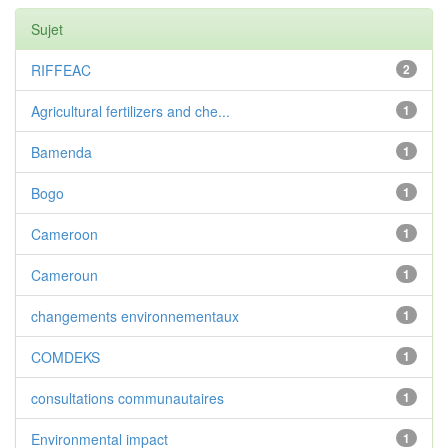
Sujet
RIFFEAC
2
Agricultural fertilizers and che...
1
Bamenda
1
Bogo
1
Cameroon
1
Cameroun
1
changements environnementaux
1
COMDEKS
1
consultations communautaires
1
Environmental impact
1