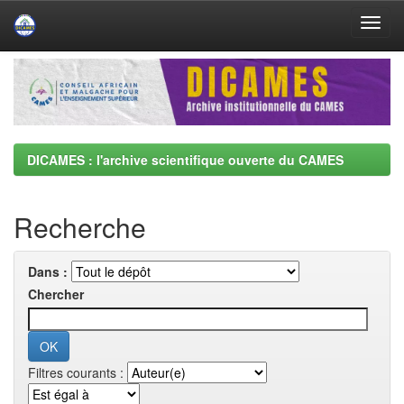
Skip
navigation
DICAMES : l'archive scientifique ouverte du CAMES
Recherche
Dans :
Chercher
Filtres courants :