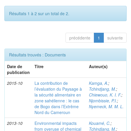
Résultats 1 à 2 sur un total de 2.
précédente
1
suivante
Résultats trouvés : Documents
Date de
Titre
Auteur(s)
publication
2015-10
La contribution de
Kamga, A.
;
l’évaluation du Paysage à
Tchindjang, M.
;
la sécurité alimentaire en
Chiewouo, K. I. F.
;
zone sahélienne : le cas
Njombissie, P.I.
;
de Bogo dans l’Extrême
Nyemeck, M. M. L.
Nord du Cameroun
2013-10
Environmental impacts
Kouamé, C.
;
from overuse of chemical
Tchindjang, M.
;