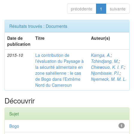
précédente
1
suivante
Résultats trouvés : Documents
Date de
Titre
Auteur(s)
publication
2015-10
La contribution de
Kamga, A.
;
l’évaluation du Paysage à
Tchindjang, M.
;
la sécurité alimentaire en
Chiewouo, K. I. F.
;
zone sahélienne : le cas
Njombissie, P.I.
;
de Bogo dans l’Extrême
Nyemeck, M. M. L.
Nord du Cameroun
Découvrir
Sujet
Bogo
1