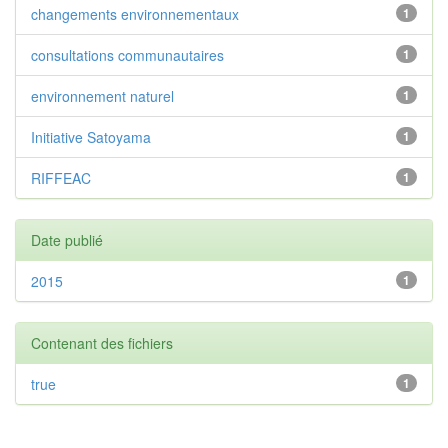
changements environnementaux
1
consultations communautaires
1
environnement naturel
1
Initiative Satoyama
1
RIFFEAC
1
Date publié
2015
1
Contenant des fichiers
true
1