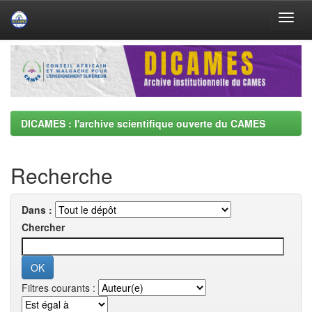
Skip
navigation
DICAMES : l'archive scientifique ouverte du CAMES
Recherche
Dans :
Chercher
Filtres courants :