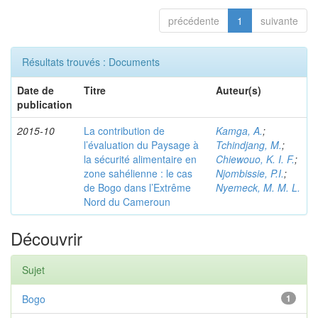
précédente
1
suivante
Résultats trouvés : Documents
Date de
Titre
Auteur(s)
publication
2015-10
La contribution de
Kamga, A.
;
l’évaluation du Paysage à
Tchindjang, M.
;
la sécurité alimentaire en
Chiewouo, K. I. F.
;
zone sahélienne : le cas
Njombissie, P.I.
;
de Bogo dans l’Extrême
Nyemeck, M. M. L.
Nord du Cameroun
Découvrir
Sujet
Bogo
1