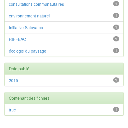
consultations communautaires
1
environnement naturel
1
Initiative Satoyama
1
RIFFEAC
1
écologie du paysage
1
Date publié
2015
1
Contenant des fichiers
true
1