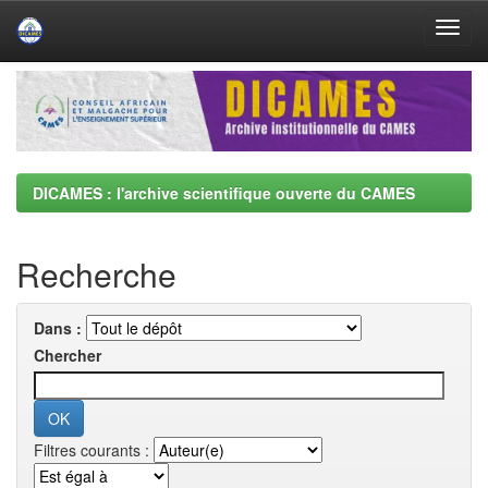
Skip
navigation
DICAMES : l'archive scientifique ouverte du CAMES
Recherche
Dans :
Chercher
Filtres courants :