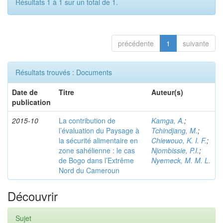
Résultats 1 à 1 sur un total de 1.
précédente
1
suivante
Résultats trouvés : Documents
Date de
Titre
Auteur(s)
publication
2015-10
La contribution de
Kamga, A.
;
l’évaluation du Paysage à
Tchindjang, M.
;
la sécurité alimentaire en
Chiewouo, K. I. F.
;
zone sahélienne : le cas
Njombissie, P.I.
;
de Bogo dans l’Extrême
Nyemeck, M. M. L.
Nord du Cameroun
Découvrir
Sujet