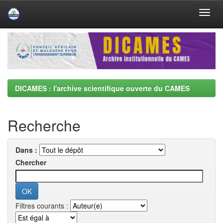
Skip
navigation
DICAMES : l'archive scientifique ouverte du CAMES
Recherche
Dans :
Chercher
Filtres courants :