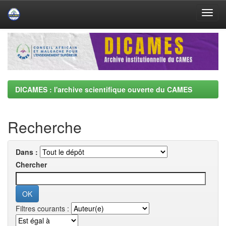
Skip
navigation
DICAMES : l'archive scientifique ouverte du CAMES
Recherche
Dans :
Chercher
Filtres courants :