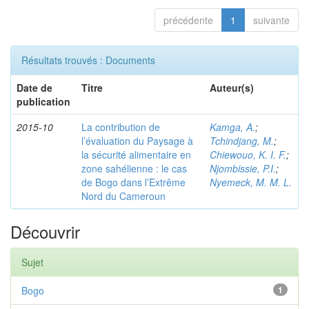
précédente
1
suivante
Résultats trouvés : Documents
Date de
Titre
Auteur(s)
publication
2015-10
La contribution de
Kamga, A.
;
l’évaluation du Paysage à
Tchindjang, M.
;
la sécurité alimentaire en
Chiewouo, K. I. F.
;
zone sahélienne : le cas
Njombissie, P.I.
;
de Bogo dans l’Extrême
Nyemeck, M. M. L.
Nord du Cameroun
Découvrir
Sujet
Bogo
1